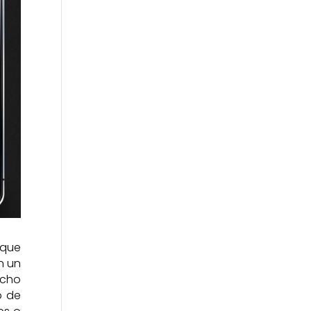
 que
n un
echo
o de