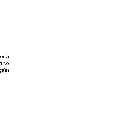
ería
a se
lgún