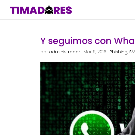
Y seguimos con Wha
por
administrador
|
Mar 9, 2016
|
Phishing
,
S