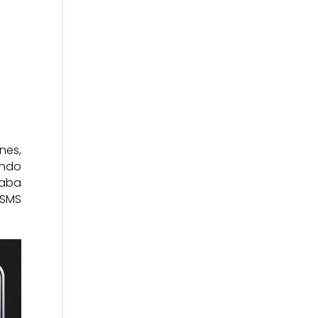
nes,
ando
taba
 SMS