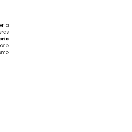
er a
eras
orio
ario
como