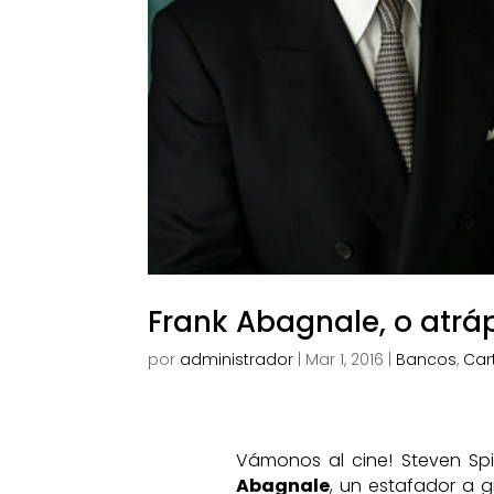
Frank Abagnale, o atrá
por
administrador
|
Mar 1, 2016
|
Bancos
,
Car
Vámonos al cine! Steven Spi
Abagnale
, un estafador a g