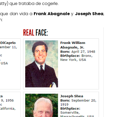
atty) que trataba de cogerle.
s que dan vida a
Frank Abagnale
y
Joseph Shea
,
n: