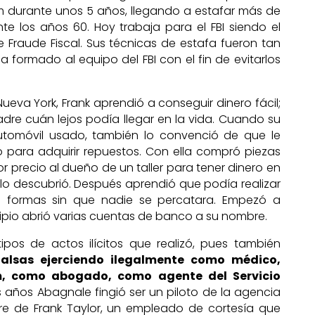
 durante unos 5 años, llegando a estafar más de
nte los años 60. Hoy trabaja para el FBI siendo el
 Fraude Fiscal. Sus técnicas de estafa fueron tan
 formado al equipo del FBI con el fin de evitarlos
eva York, Frank aprendió a conseguir dinero fácil;
re cuán lejos podía llegar en la vida. Cuando su
utomóvil usado, también lo convenció de que le
to para adquirir repuestos. Con ella compró piezas
 precio al dueño de un taller para tener dinero en
 lo descubrió. Después aprendió que podía realizar
s formas sin que nadie se percatara. Empezó a
ncipio abrió varias cuentas de banco a su nombre.
ipos de actos ilícitos que realizó, pues también
falsas ejerciendo ilegalmente como médico,
, como abogado, como agente del Servicio
s años Abagnale fingió ser un piloto de la agencia
e de Frank Taylor, un empleado de cortesía que