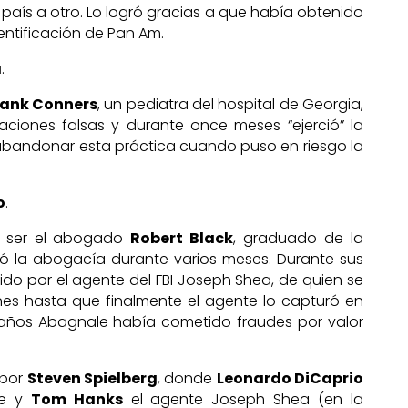
país a otro. Lo logró gracias a que había obtenido
dentificación de Pan Am.
a
.
rank Conners
, un pediatra del hospital de Georgia,
aciones falsas y durante once meses “ejerció” la
abandonar esta práctica cuando puso en riesgo la
o
.
ó ser el abogado
Robert Black
, graduado de la
ció la abogacía durante varios meses. Durante sus
ido por el agente del FBI Joseph Shea, de quien se
es hasta que finalmente el agente lo capturó en
0 años Abagnale había cometido fraudes por valor
 por
Steven Spielberg
, donde
Leonardo DiCaprio
le y
Tom Hanks
el agente Joseph Shea (en la