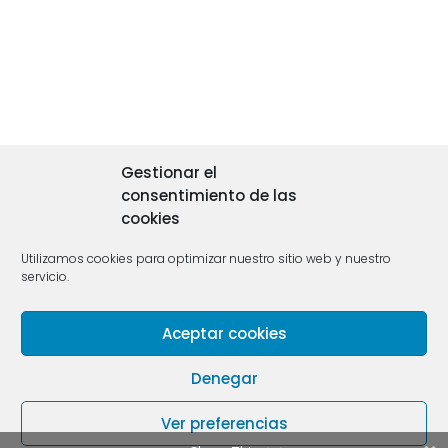
Gestionar el
consentimiento de las
cookies
Utilizamos cookies para optimizar nuestro sitio web y nuestro
servicio.
© 2018 TIMADORES | DISEÑO Y HOSTING POR
HGM
Aceptar cookies
NETWORK
|
POLÍTICA DE COOKIES
|
POLÍTICA DE
PRIVACIDAD
Denegar
·
·
·
·
INICIO
GENERAL
ANUNCIOS
BANCOS
·
·
·
·
Ver preferencias
CARTERISTA
INTERNET
PHISHING
SMS
TELÉFONO
·
TRILEROS